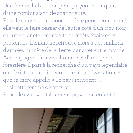
Une femme habille son petit garçon de cinq ans
d’une combinaison de spationaute.
Pour le sauver d’un monde qu’elle pense condamné,
elle veut le faire passer de l’autre côté d’un trou noir,
sur une planète recouverte de forêts épaisses et
profondes. L’enfant se retrouve alors à des millions
d’années-lumière de la Terre, dans cet autre monde.
Accompagné d’un vieil homme et d’une garde
forestière, il part à la recherche d’un pays légendaire
où n’existeraient ni la violence ni la dévastation et
que sa mère appelle « Le pays innocent ».
Et si cette femme disait vrai ?
Et si elle avait véritablement sauvé son enfant ?